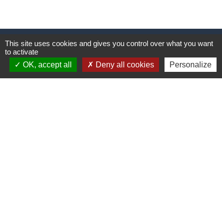
This site uses cookies and gives you control over what you want
Contacts
to activate
Commune de Pléguien
OK, accept all
Deny all cookies
Personalize
1 Place de la Mairie
22290 Pléguien - FRANCE
+33 2 96 70 02 54
Contact par formulaire
Horaires d'ouverture au public
Du lundi au samedi de 9h à 12h.
Fermé le samedi en juillet et en août.